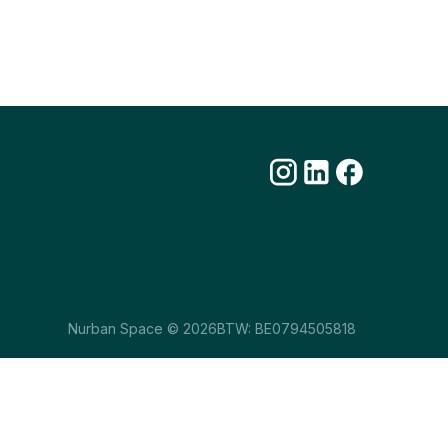
Nurban Space © 2026
BTW: BE0794505818