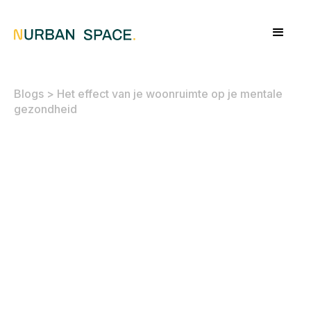
Blogs
>
Het effect van je woonruimte op je mentale
gezondheid