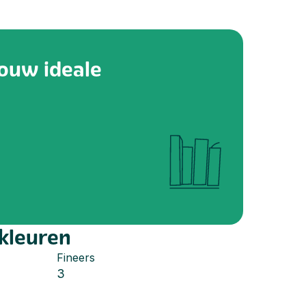
jouw ideale
 kleuren
Fineers
3