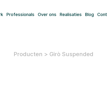
rk
Professionals
Over ons
Realisaties
Blog
Cont
Producten
>
Girò Suspended