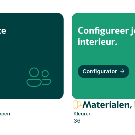
te
Configureer 
interieur.
Configurator
Materialen,
 open
Kleuren
36