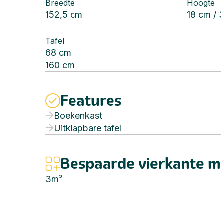
Breedte
Hoogte
152,5 cm
18 cm /
Tafel
68 cm
160 cm
Features
Boekenkast
Uitklapbare tafel
Bespaarde vierkante m
3
m²